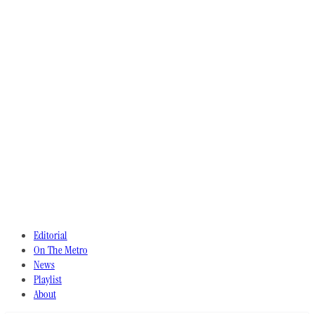
Editorial
On The Metro
News
Playlist
About