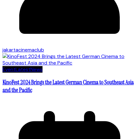
jakartacinemaclub
Event
Latest
News
KinoFest 2024 Brings the Latest German Cinema to Southeast Asia
and the Pacific