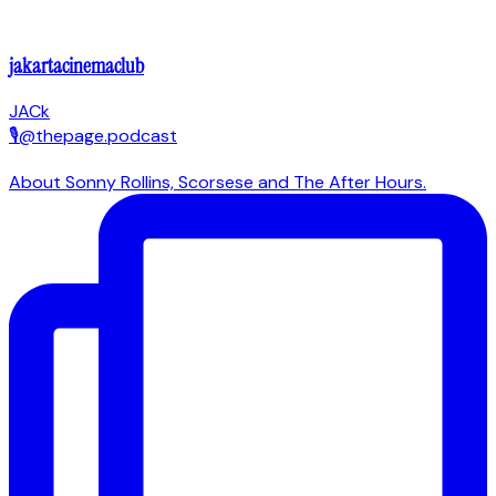
jakartacinemaclub
JACk
🎙@thepage.podcast
About Sonny Rollins, Scorsese and The After Hours.