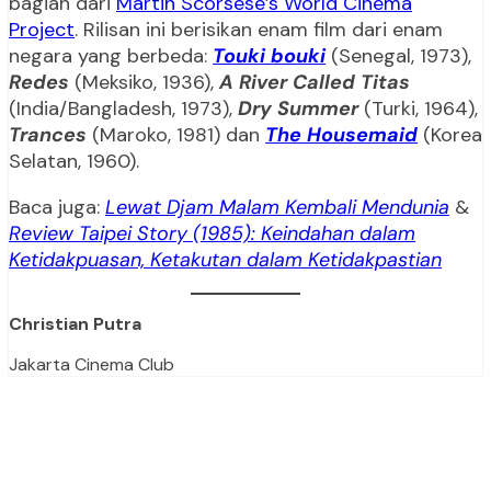
bagian dari
Martin Scorsese’s World Cinema
Project
. Rilisan ini berisikan enam film dari enam
negara yang berbeda:
Touki bouki
(Senegal, 1973),
Redes
(Meksiko, 1936),
A River Called Titas
(India/Bangladesh, 1973),
Dry Summer
(Turki, 1964),
Trances
(Maroko, 1981) dan
The Housemaid
(Korea
Selatan, 1960).
Baca juga:
Lewat Djam Malam Kembali Mendunia
&
Review Taipei Story (1985): Keindahan dalam
Ketidakpuasan, Ketakutan dalam Ketidakpastian
Christian Putra
Jakarta Cinema Club