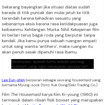
Sekarang bayangkan jika situasi diatas sudah
berada di titik puncak dan mulai jatuh ke titik
terendah karena kehadiran sesuatu yang
sebenarnya eksis karena rasa ketidakpuasan juga
keibaanmu. Kehilangan. Murka. Nihil. Kekejaman film
ini berlari terus bagai roda yang berputar tanpa
kendali. Jika kamu punya sebuah ruangan empati
untuk sang wanita ‘antihero’, maka ruangan itu
akan penuh sesak dipenuhi rasa ibamu.
Pertanyaan: apakah kamu adalah seorang
avonturir yang ingin merasakan sensasi ini?
Lee Eun-shim
berperan sebagai seorang
housemaid
yang
bernama Myung-sook (foto: Kuk Dong/Seki Trading Co.)
Film
The Housemaid
karya Kim Ki-young (1960) ini
termasuk dalam rilisan fisik boxset yang merupakan