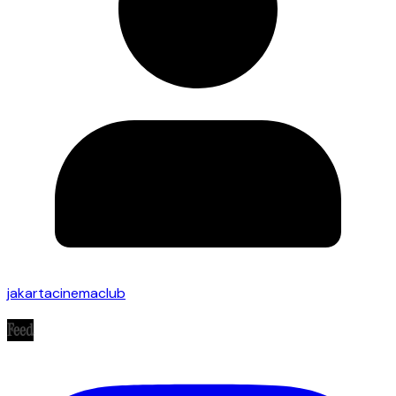
jakartacinemaclub
Feed