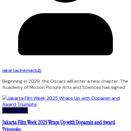
jakartacinemaclub
Beginning in 2029, the Oscars will enter a new chapter. The
Academy of Motion Picture Arts and Sciences has signed
Latest
News
Jakarta Film Week 2025 Wraps Up with Dopamin and Award
Triumphs