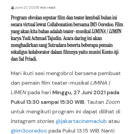
June 27, 2021
5 min read
Program obrolan seputar film dan teater kembali bulan ini
secara virtual lewat Collabonation bersama IM3 Ooredoo. Film
yang akan kita bahas adalah teater-musikal
LIMINA | LIME
N
karya Yudi Achmad Tajudin. Acara daring ini akan
menghadirkan sang Sutradara beserta beberapa pemain
sekaligus kolaborator dalam filmnya yaitu musisi Kunto Aji
dan Sal Priadi.
Mari ikuti sesi mengobrol bersama pembuat
dan pemain film teater-musikal
LIMINA |
LIMEN
pada hari
Minggu, 27 Juni 2021 pada
Pukul 13:30 sampai 15:30 WIB
. Tautan
Zoom
untuk mengikuti program ini dapat dilihat di
Instagram stories
@jakartacinemaclub
atau
@im3ooredoo
pada Pukul 13:15 WIB. Nanti