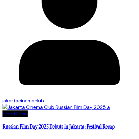
jakartacinemaclub
Event
News
Russian Film Day 2025 Debuts in Jakarta: Festival Recap