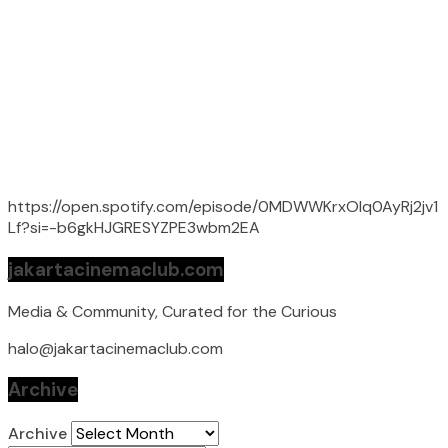
https://open.spotify.com/episode/0MDWWKrxOlq0AyRj2jv1
Lf?si=-b6gkHJGRESYZPE3wbm2EA
jakartacinemaclub.com
Media & Community, Curated for the Curious
halo@jakartacinemaclub.com
Archive
Archive