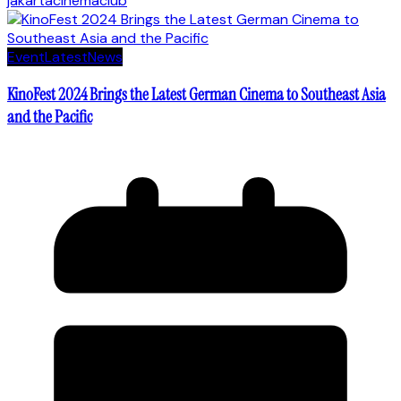
jakartacinemaclub
Event
Latest
News
KinoFest 2024 Brings the Latest German Cinema to Southeast Asia
and the Pacific