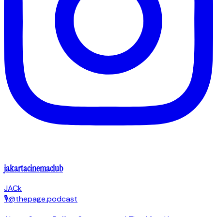
jakartacinemaclub
JACk
🎙@thepage.podcast