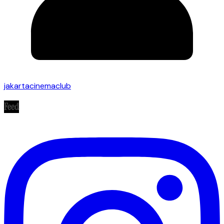
jakartacinemaclub
Feed