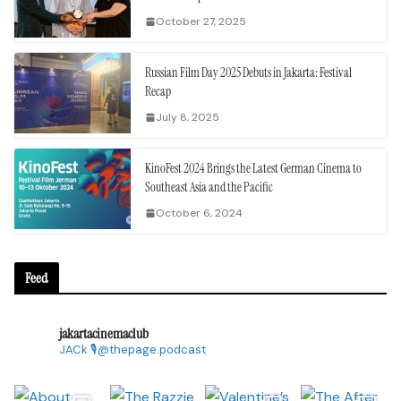
October 27, 2025
Russian Film Day 2025 Debuts in Jakarta: Festival
Recap
July 8, 2025
KinoFest 2024 Brings the Latest German Cinema to
Southeast Asia and the Pacific
October 6, 2024
Feed
jakartacinemaclub
JACk
🎙@thepage.podcast