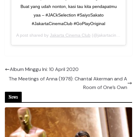
Buat yang udah nonton, kasi tau kita pendapatmu
yaa – #JACkSelection #SaiyoSakato
#JakartaCinemaClub #GoPlayOriginal
A post shared by
Jakarta Cinema Club
(@jakartacinemaclub) on
Album Minggu Ini: 10 April 2020
The Meetings of Anna (1978): Chantal Akerman and A
Room of One’s Own
News