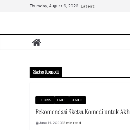
Skip
Thursday, August 6, 2026
Latest:
to
content
Sketsa Komedi
EDITORIAL
LATEST
PLAYLIST
Rekomendasi Sketsa Komedi untuk Akh
June 14, 2020
12 min read