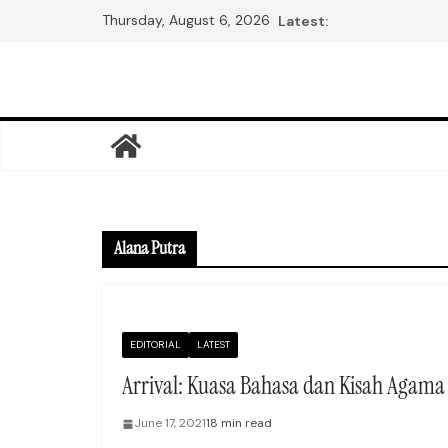
Skip
Thursday, August 6, 2026
Latest:
to
content
Alana Putra
EDITORIAL
LATEST
Arrival: Kuasa Bahasa dan Kisah Agama
June 17, 2021
18 min read