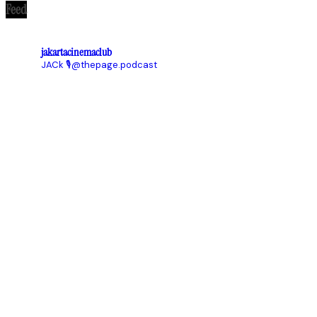
Feed
jakartacinemaclub
JACk
🎙@thepage.podcast