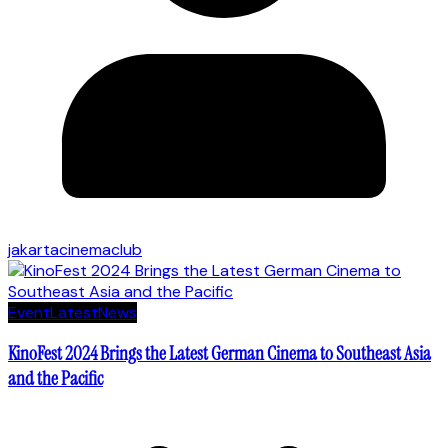
jakartacinemaclub
Event
Latest
News
KinoFest 2024 Brings the Latest German Cinema to Southeast Asia
and the Pacific