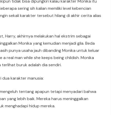
pun tidak bisa dipungkiri kalau karakter Monika itu
eberapa sering sih kalian memiliki level kebencian
in sekali karakter tersebut hilang di akhir cerita alias
t, Harry, akhirnya melakukan hal ekstrim sebagai
inggalkan Monika yang kemudian menjadi gila. Beda
sih punya usaha jauh dibanding Monika untuk keluar
be a real man while she keeps being childish. Monika
rlihat buruk adalah dia sendiri.
ri dua karakter manusia:
a mengeluh tentang apapun tetapi menyadari bahwa
pan yang lebih baik. Mereka harus meninggalkan
uk menghadapi hidup mereka.