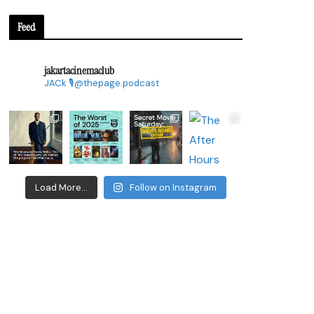
Feed
jakartacinemaclub
JACk
🎙@thepage.podcast
Load More...
Follow on Instagram