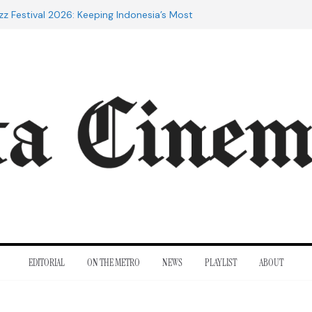
zz Festival 2026: Keeping Indonesia’s Most
d Alive
 the 20th Century: The Films That
inent
es of Cannes: Notes from the 2026
val
Indra Lesmana Reconnects with Four
al History
rol to Adrian Lyne: Why the Marriage
 infidèle Still Endures
EDITORIAL
ON THE METRO
NEWS
PLAYLIST
ABOUT