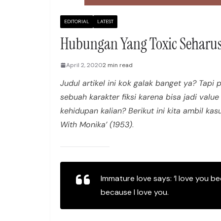
EDITORIAL
LATEST
Hubungan Yang Toxic Seharus
April 2, 2020
2 min read
Judul artikel ini kok galak banget ya? Tapi
sebuah karakter fiksi karena bisa jadi value
kehidupan kalian? Berikut ini kita ambil k
With Monika’ (1953)
.
Immature love says: ‘I love you b
because I love you.