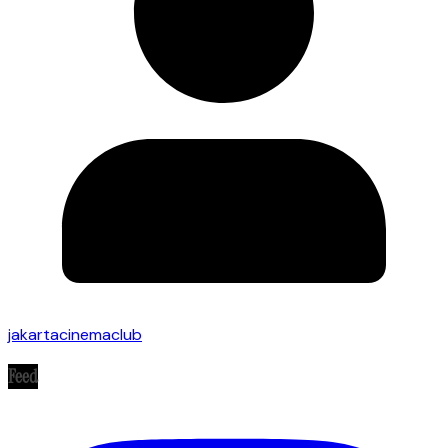
jakartacinemaclub
Feed