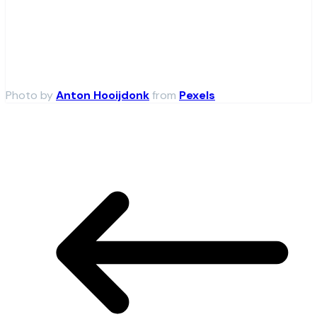
Photo by
Anton Hooijdonk
from
Pexels