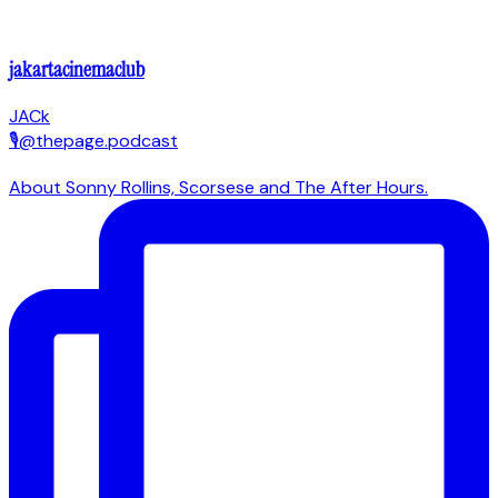
jakartacinemaclub
JACk
🎙@thepage.podcast
About Sonny Rollins, Scorsese and The After Hours.