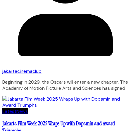
jakartacinemaclub
Beginning in 2029, the Oscars will enter a new chapter. The
Academy of Motion Picture Arts and Sciences has signed
Latest
News
Jakarta Film Week 2025 Wraps Up with Dopamin and Award
Triumphs