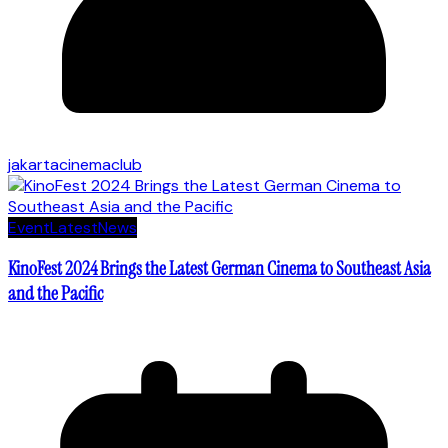
jakartacinemaclub
Event
Latest
News
KinoFest 2024 Brings the Latest German Cinema to Southeast Asia
and the Pacific