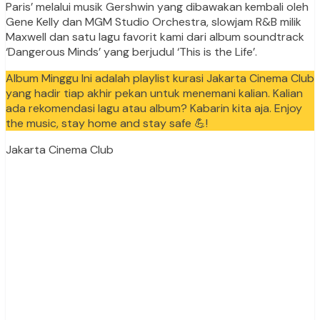
Paris’ melalui musik Gershwin yang dibawakan kembali oleh
Gene Kelly dan MGM Studio Orchestra, slowjam R&B milik
Maxwell dan satu lagu favorit kami dari album soundtrack
‘Dangerous Minds’ yang berjudul ‘This is the Life’.
Album Minggu Ini adalah playlist kurasi Jakarta Cinema Club
yang hadir tiap akhir pekan untuk menemani kalian. Kalian
ada rekomendasi lagu atau album? Kabarin kita aja. Enjoy
the music, stay home and stay safe 💪!
Jakarta Cinema Club