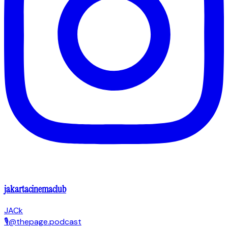
jakartacinemaclub
JACk
🎙@thepage.podcast