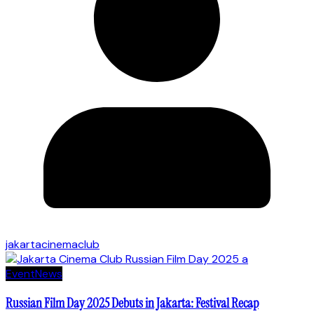
jakartacinemaclub
Event
News
Russian Film Day 2025 Debuts in Jakarta: Festival Recap