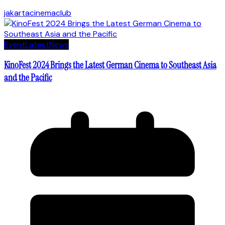
jakartacinemaclub
Event
Latest
News
KinoFest 2024 Brings the Latest German Cinema to Southeast Asia
and the Pacific