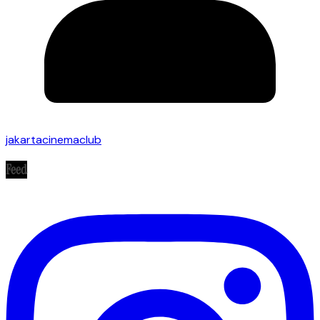
jakartacinemaclub
Feed