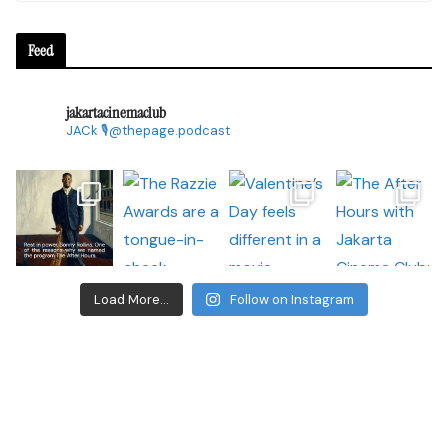
Feed
jakartacinemaclub
JACk
🎙@thepage.podcast
Load More...
Follow on Instagram