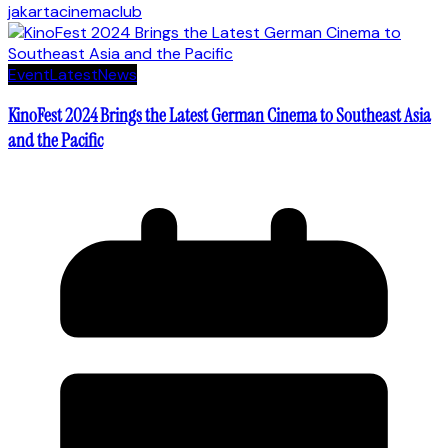
jakartacinemaclub
Event
Latest
News
KinoFest 2024 Brings the Latest German Cinema to Southeast Asia
and the Pacific