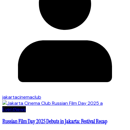
jakartacinemaclub
Event
News
Russian Film Day 2025 Debuts in Jakarta: Festival Recap