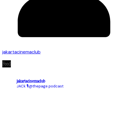
jakartacinemaclub
Feed
jakartacinemaclub
JACk
🎙@thepage.podcast