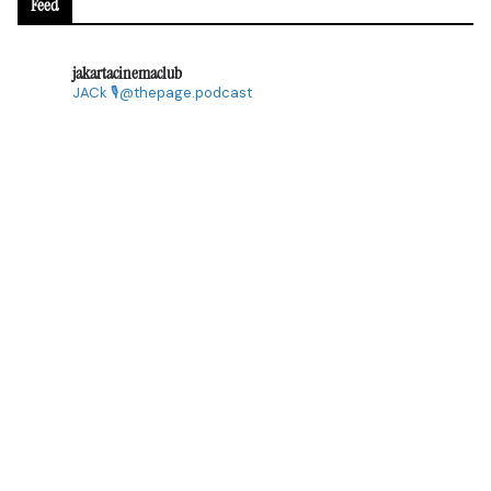
Feed
jakartacinemaclub
JACk
🎙@thepage.podcast