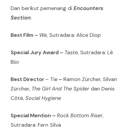
Dan berikut pemenang di
Encounters
Section
:
Best Film
–
We
, Sutradara: Alice Diop
Special Jury Award
–
Taste
, Sutradara: Lê
Bảo
Best Director
– Tie
–
Ramon Zürcher, Silvan
Zürcher,
The Girl And The Spider
dan Denis
Côté,
Social Hygiene
Special Mention –
Rock Bottom Riser
,
Sutradara: Fern Silva