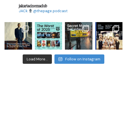
jakartacinemaclub
JACk
@thepage.podcast
Load More...
Follow on Instagram