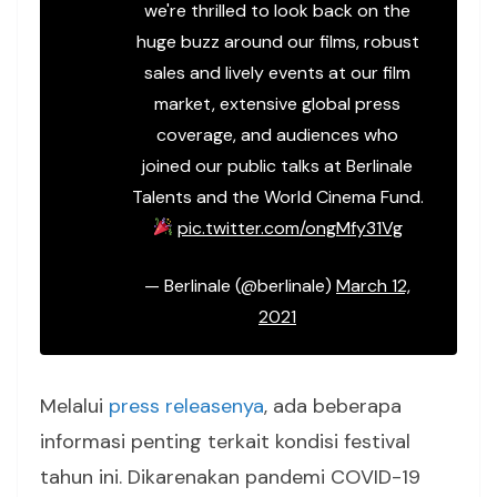
we're thrilled to look back on the
huge buzz around our films, robust
sales and lively events at our film
market, extensive global press
coverage, and audiences who
joined our public talks at Berlinale
Talents and the World Cinema Fund.
pic.twitter.com/ongMfy31Vg
— Berlinale (@berlinale)
March 12,
2021
Melalui
press releasenya
, ada beberapa
informasi penting terkait kondisi festival
tahun ini. Dikarenakan pandemi COVID-19