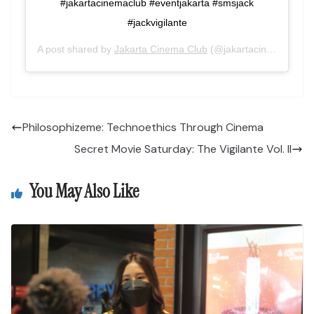
#jakartacinemaclub #eventjakarta #smsjack
#jackvigilante
A post shared by
Jakarta Cinema Club
(@jakartacinemaclub) on
Philosophizeme: Technoethics Through Cinema
Secret Movie Saturday: The Vigilante Vol. II
You May Also Like