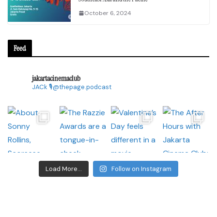
October 6, 2024
Feed
jakartacinemaclub
JACk
🎙@thepage.podcast
Load More...
Follow on Instagram