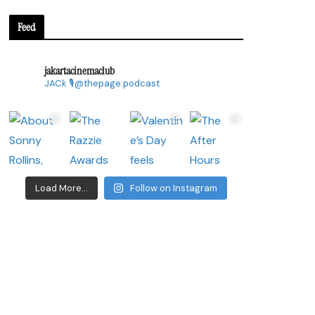
Feed
jakartacinemaclub
JACk
🎙@thepage.podcast
Load More...
Follow on Instagram