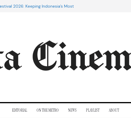
to Adrian Lyne: Why the Marriage
fidèle Still Endures
estival 2026: Keeping Indonesia’s Most
live
e 20th Century: The Films That
nt
of Cannes: Notes from the 2026
ra Lesmana Reconnects with Four
istory
EDITORIAL
ON THE METRO
NEWS
PLAYLIST
ABOUT