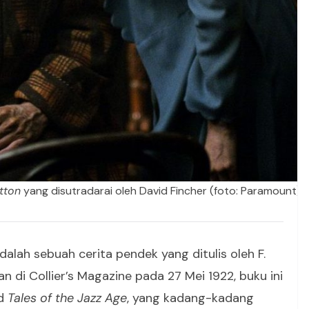
tton
yang disutradarai oleh David Fincher (foto: Paramount)
dalah sebuah cerita pendek yang ditulis oleh F.
an di Collier’s Magazine pada 27 Mei 1922, buku ini
ld
Tales of the Jazz Age
, yang kadang-kadang