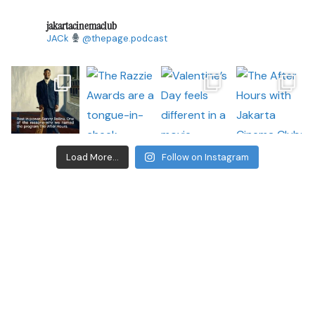
jakartacinemaclub
JACk
@thepage.podcast
Load More...
Follow on Instagram