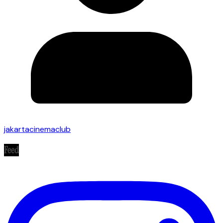
jakartacinemaclub
Feed