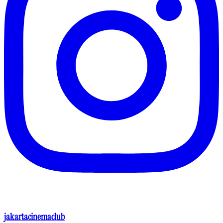
jakartacinemaclub