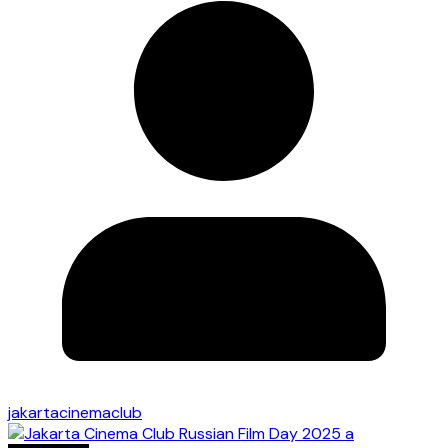
jakartacinemaclub