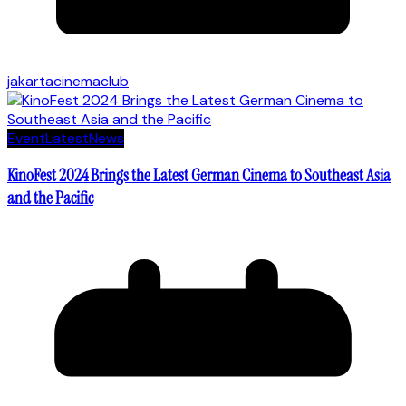
jakartacinemaclub
Event
Latest
News
KinoFest 2024 Brings the Latest German Cinema to Southeast Asia
and the Pacific